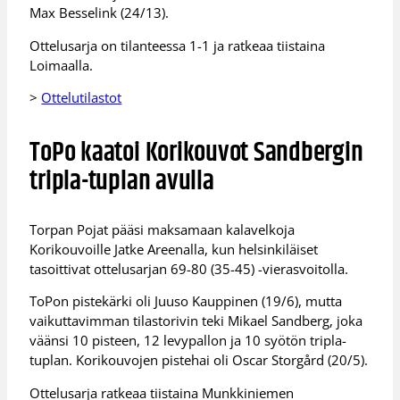
Max Besselink (24/13).
Ottelusarja on tilanteessa 1-1 ja ratkeaa tiistaina
Loimaalla.
>
Ottelutilastot
ToPo kaatoi Korikouvot Sandbergin
tripla-tuplan avulla
Torpan Pojat pääsi maksamaan kalavelkoja
Korikouvoille Jatke Areenalla, kun helsinkiläiset
tasoittivat ottelusarjan 69-80 (35-45) -vierasvoitolla.
ToPon pistekärki oli Juuso Kauppinen (19/6), mutta
vaikuttavimman tilastorivin teki Mikael Sandberg, joka
väänsi 10 pisteen, 12 levypallon ja 10 syötön tripla-
tuplan. Korikouvojen pistehai oli Oscar Storgård (20/5).
Ottelusarja ratkeaa tiistaina Munkkiniemen