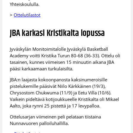
Yhteiskoululla.
>
Ottelutilastot
JBA karkasi Kristikalta lopussa
Jyväskylän Monitoimitalolle Jyväskylä Basketball
Academy voitti Kristika Turun 80-68 (36-33). Ottelu oli
tasainen, kunnes viimeisen 15 minuutin aikana JBA
pääsi karkaamaan turkulaisilta.
JBA:n laajasta kokoonpanosta kaksinumeroisille
pistelukemille pääsivät Niilo Kärkkäinen (19/3),
Chrysostom Chukwuma (11/9) ja Eetu Villa (10/6).
Vaikein pideltävä kotijoukkueelle Kristikalta oli Mikael
Aalto, joka rynni 25 pistettä ja 17 levypalloa.
Ottelusarjan viimeinen peli pelataan tiistaina
Nunnavuoren palloiluhallilla.