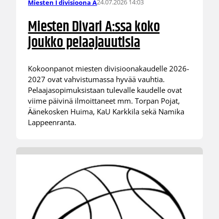
24.07.2026 14:03
Miesten I divisioona A
Miesten Divari A:ssa koko
joukko pelaajauutisia
Kokoonpanot miesten divisioonakaudelle 2026-
2027 ovat vahvistumassa hyvää vauhtia.
Pelaajasopimuksistaan tulevalle kaudelle ovat
viime päivinä ilmoittaneet mm. Torpan Pojat,
Äänekosken Huima, KaU Karkkila sekä Namika
Lappeenranta.