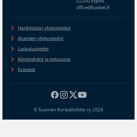
02200 Espoo
office@basket.fi
Henkilöstön yhteystiedot
Alueiden yhteystiedot
Laskutustiedot
Käyttöehdot ja tietosuoja
Evästeet
© Suomen Koripalloliitto ry 2026