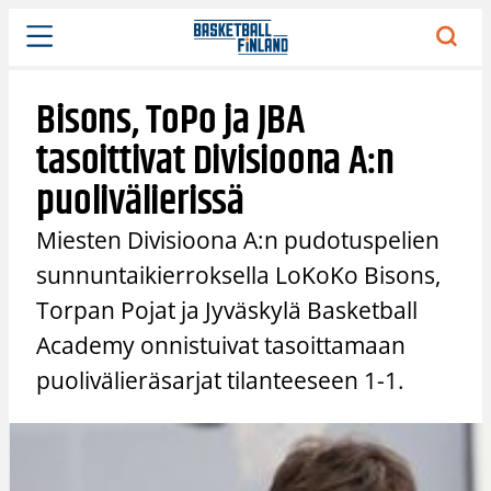
Siirry
sisältöön
Bisons, ToPo ja JBA
tasoittivat Divisioona A:n
puolivälierissä
Miesten Divisioona A:n pudotuspelien
sunnuntaikierroksella LoKoKo Bisons,
Torpan Pojat ja Jyväskylä Basketball
Academy onnistuivat tasoittamaan
puolivälieräsarjat tilanteeseen 1-1.