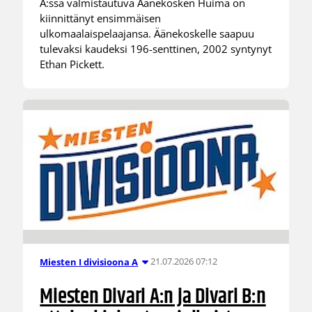
A:ssa valmistautuva Äänekosken Huima on
kiinnittänyt ensimmäisen
ulkomaalaispelaajansa. Äänekoskelle saapuu
tulevaksi kaudeksi 196-senttinen, 2002 syntynyt
Ethan Pickett.
21.07.2026 07:12
Miesten I divisioona A
Miesten Divari A:n ja Divari B:n