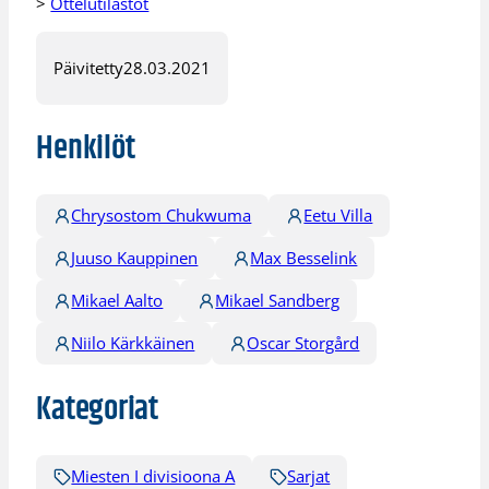
>
Ottelutilastot
Päivitetty
28.03.2021
Henkilöt
Chrysostom Chukwuma
Eetu Villa
Juuso Kauppinen
Max Besselink
Mikael Aalto
Mikael Sandberg
Niilo Kärkkäinen
Oscar Storgård
Kategoriat
Miesten I divisioona A
Sarjat