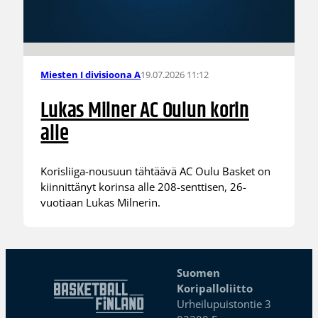
19.07.2026 11:12
Miesten I divisioona A
Lukas Milner AC Oulun korin
alle
Korisliiga-nousuun tähtäävä AC Oulu Basket on
kiinnittänyt korinsa alle 208-senttisen, 26-
vuotiaan Lukas Milnerin.
Suomen
Koripalloliitto
Urheilupuistontie 3