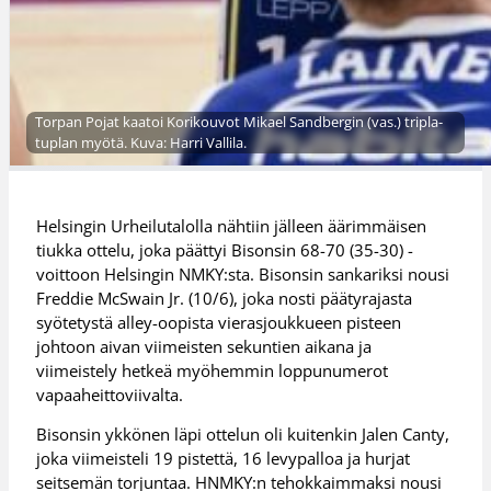
Torpan Pojat kaatoi Korikouvot Mikael Sandbergin (vas.) tripla-
tuplan myötä. Kuva: Harri Vallila.
Helsingin Urheilutalolla nähtiin jälleen äärimmäisen
tiukka ottelu, joka päättyi Bisonsin 68-70 (35-30) -
voittoon Helsingin NMKY:sta. Bisonsin sankariksi nousi
Freddie McSwain Jr. (10/6), joka nosti päätyrajasta
syötetystä alley-oopista vierasjoukkueen pisteen
johtoon aivan viimeisten sekuntien aikana ja
viimeistely hetkeä myöhemmin loppunumerot
vapaaheittoviivalta.
Bisonsin ykkönen läpi ottelun oli kuitenkin Jalen Canty,
joka viimeisteli 19 pistettä, 16 levypalloa ja hurjat
seitsemän torjuntaa. HNMKY:n tehokkaimmaksi nousi