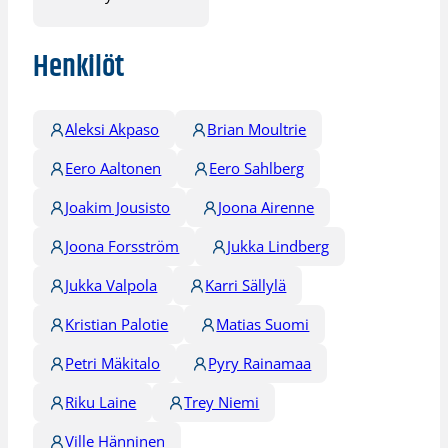
Henkilöt
Aleksi Akpaso
Brian Moultrie
Eero Aaltonen
Eero Sahlberg
Joakim Jousisto
Joona Airenne
Joona Forsström
Jukka Lindberg
Jukka Valpola
Karri Sällylä
Kristian Palotie
Matias Suomi
Petri Mäkitalo
Pyry Rainamaa
Riku Laine
Trey Niemi
Ville Hänninen