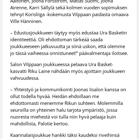
Aaltonen, Joona Forsström, Matias Suomi, Joona
Airenne, Karri Sällylä sekä kolmen vuoden sopimuksen
tehnyt Korisliiga -kokemusta Vilppaan paidasta omaava
Ville Hänninen.
– Edustusjoukkueen täytyy myös edustaa Ura Basketin
identiteettiä. Oli ehdottoman tärkeää saada
joukkueeseen jatkuvuutta ja siinä uskon, että olemme
jo tässä vaiheessa onnistuneet!” päävalmentaja iloitsee.
Salon Vilppaan joukkueessa pelaava Ura Basket-
kasvatti Riku Laine nähdään myös ajoittain joukkueen
vahvuudessa.
– Yhteistyö ja kommunikointi Joonas Iisalon kanssa on
ollut todella hyvää. Heidän ehdoillaan me
ehdottomasti menemme Rikun suhteen. Molemmilla
seuroilla on yhteinen halu tarjota ympäristö, jossa
nuoresta miehestä voi tulla niin hyvä pelaaja kuin
mahdollista, Palotie kertoo.
Kaarinalaisjoukkue hankki täksi kaudeksi riveihinsä