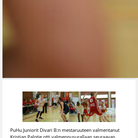
PuHu Juniorit Divari B:n mestaruuteen valmentanut
Kristian Palotie otti valmennusurallaan seuraavan