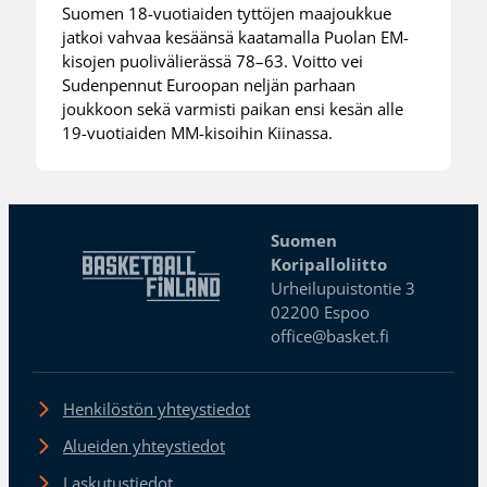
Suomen 18-vuotiaiden tyttöjen maajoukkue
jatkoi vahvaa kesäänsä kaatamalla Puolan EM-
kisojen puolivälierässä 78–63. Voitto vei
Sudenpennut Euroopan neljän parhaan
joukkoon sekä varmisti paikan ensi kesän alle
19-vuotiaiden MM-kisoihin Kiinassa.
Suomen
Koripalloliitto
Urheilupuistontie 3
02200 Espoo
office@basket.fi
Henkilöstön yhteystiedot
Alueiden yhteystiedot
Laskutustiedot