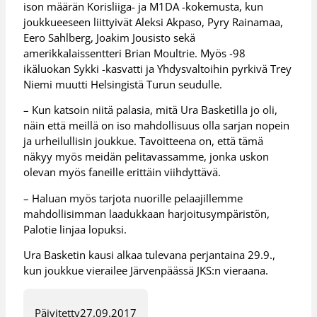
ison määrän Korisliiga- ja M1DA -kokemusta, kun
joukkueeseen liittyivät Aleksi Akpaso, Pyry Rainamaa,
Eero Sahlberg, Joakim Jousisto sekä
amerikkalaissentteri Brian Moultrie. Myös -98
ikäluokan Sykki -kasvatti ja Yhdysvaltoihin pyrkivä Trey
Niemi muutti Helsingistä Turun seudulle.
– Kun katsoin niitä palasia, mitä Ura Basketilla jo oli,
näin että meillä on iso mahdollisuus olla sarjan nopein
ja urheilullisin joukkue. Tavoitteena on, että tämä
näkyy myös meidän pelitavassamme, jonka uskon
olevan myös faneille erittäin viihdyttävä.
– Haluan myös tarjota nuorille pelaajillemme
mahdollisimman laadukkaan harjoitusympäristön,
Palotie linjaa lopuksi.
Ura Basketin kausi alkaa tulevana perjantaina 29.9.,
kun joukkue vierailee Järvenpäässä JKS:n vieraana.
Päivitetty
27.09.2017