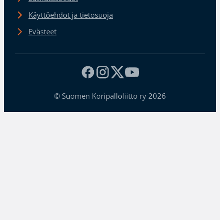
Käyttöehdot ja tietosuoja
Evästeet
© Suomen Koripalloliitto ry 2026