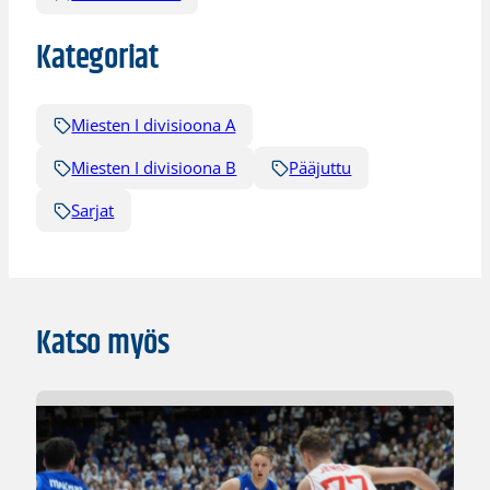
Kategoriat
Miesten I divisioona A
Miesten I divisioona B
Pääjuttu
Sarjat
Katso myös