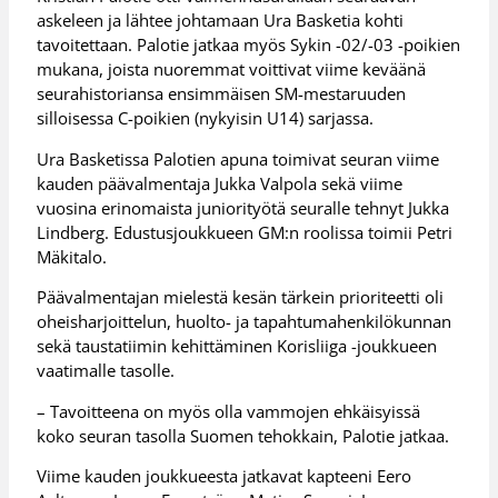
askeleen ja lähtee johtamaan Ura Basketia kohti
tavoitettaan. Palotie jatkaa myös Sykin -02/-03 -poikien
mukana, joista nuoremmat voittivat viime keväänä
seurahistoriansa ensimmäisen SM-mestaruuden
silloisessa C-poikien (nykyisin U14) sarjassa.
Ura Basketissa Palotien apuna toimivat seuran viime
kauden päävalmentaja Jukka Valpola sekä viime
vuosina erinomaista juniorityötä seuralle tehnyt Jukka
Lindberg. Edustusjoukkueen GM:n roolissa toimii Petri
Mäkitalo.
Päävalmentajan mielestä kesän tärkein prioriteetti oli
oheisharjoittelun, huolto- ja tapahtumahenkilökunnan
sekä taustatiimin kehittäminen Korisliiga -joukkueen
vaatimalle tasolle.
– Tavoitteena on myös olla vammojen ehkäisyissä
koko seuran tasolla Suomen tehokkain, Palotie jatkaa.
Viime kauden joukkueesta jatkavat kapteeni Eero