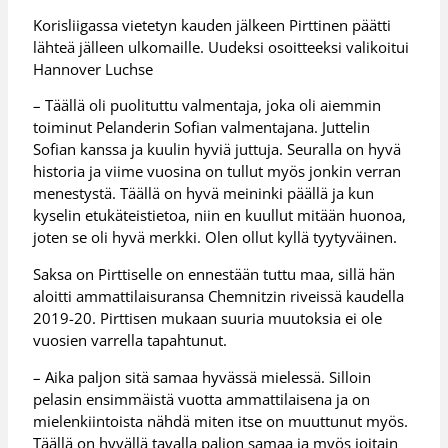
Korisliigassa vietetyn kauden jälkeen Pirttinen päätti
lähteä jälleen ulkomaille. Uudeksi osoitteeksi valikoitui
Hannover Luchse
– Täällä oli puolituttu valmentaja, joka oli aiemmin
toiminut Pelanderin Sofian valmentajana. Juttelin
Sofian kanssa ja kuulin hyviä juttuja. Seuralla on hyvä
historia ja viime vuosina on tullut myös jonkin verran
menestystä. Täällä on hyvä meininki päällä ja kun
kyselin etukäteistietoa, niin en kuullut mitään huonoa,
joten se oli hyvä merkki. Olen ollut kyllä tyytyväinen.
Saksa on Pirttiselle on ennestään tuttu maa, sillä hän
aloitti ammattilaisuransa Chemnitzin riveissä kaudella
2019-20. Pirttisen mukaan suuria muutoksia ei ole
vuosien varrella tapahtunut.
– Aika paljon sitä samaa hyvässä mielessä. Silloin
pelasin ensimmäistä vuotta ammattilaisena ja on
mielenkiintoista nähdä miten itse on muuttunut myös.
Täällä on hyvällä tavalla paljon samaa ja myös joitain