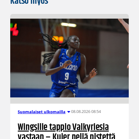
Katso myös
08.08.2026 08:54
Suomalaiset ulkomailla
Wingsille tappio Valkyriesia
vastaan – Kuier neljä pistettä