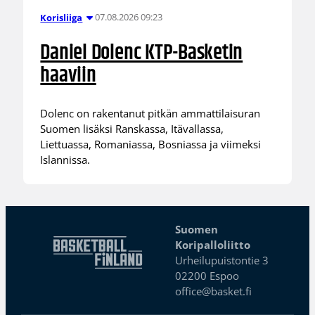
07.08.2026 09:23
Korisliiga
Daniel Dolenc KTP-Basketin
haaviin
Dolenc on rakentanut pitkän ammattilaisuran
Suomen lisäksi Ranskassa, Itävallassa,
Liettuassa, Romaniassa, Bosniassa ja viimeksi
Islannissa.
Suomen
Koripalloliitto
Urheilupuistontie 3
02200 Espoo
office@basket.fi