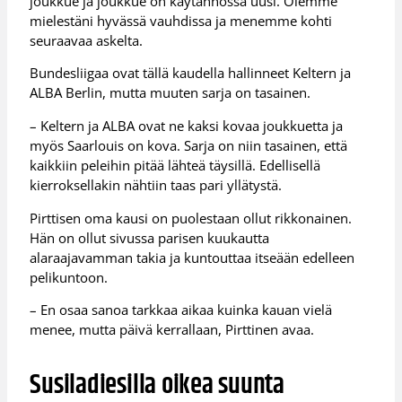
joukkue ja joukkue on käytännössä uusi. Olemme
mielestäni hyvässä vauhdissa ja menemme kohti
seuraavaa askelta.
Bundesliigaa ovat tällä kaudella hallinneet Keltern ja
ALBA Berlin, mutta muuten sarja on tasainen.
– Keltern ja ALBA ovat ne kaksi kovaa joukkuetta ja
myös Saarlouis on kova. Sarja on niin tasainen, että
kaikkiin peleihin pitää lähteä täysillä. Edellisellä
kierroksellakin nähtiin taas pari yllätystä.
Pirttisen oma kausi on puolestaan ollut rikkonainen.
Hän on ollut sivussa parisen kuukautta
alaraajavamman takia ja kuntouttaa itseään edelleen
pelikuntoon.
– En osaa sanoa tarkkaa aikaa kuinka kauan vielä
menee, mutta päivä kerrallaan, Pirttinen avaa.
Susiladiesilla oikea suunta