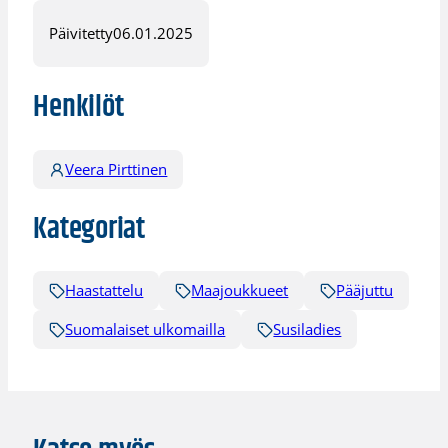
Päivitetty
06.01.2025
Henkilöt
Veera Pirttinen
Kategoriat
Haastattelu
Maajoukkueet
Pääjuttu
Suomalaiset ulkomailla
Susiladies