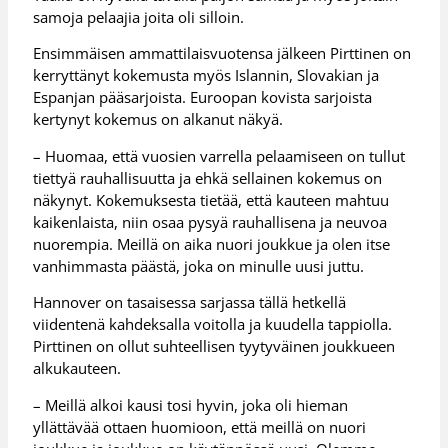
samoja pelaajia joita oli silloin.
Ensimmäisen ammattilaisvuotensa jälkeen Pirttinen on
kerryttänyt kokemusta myös Islannin, Slovakian ja
Espanjan pääsarjoista. Euroopan kovista sarjoista
kertynyt kokemus on alkanut näkyä.
– Huomaa, että vuosien varrella pelaamiseen on tullut
tiettyä rauhallisuutta ja ehkä sellainen kokemus on
näkynyt. Kokemuksesta tietää, että kauteen mahtuu
kaikenlaista, niin osaa pysyä rauhallisena ja neuvoa
nuorempia. Meillä on aika nuori joukkue ja olen itse
vanhimmasta päästä, joka on minulle uusi juttu.
Hannover on tasaisessa sarjassa tällä hetkellä
viidentenä kahdeksalla voitolla ja kuudella tappiolla.
Pirttinen on ollut suhteellisen tyytyväinen joukkueen
alkukauteen.
– Meillä alkoi kausi tosi hyvin, joka oli hieman
yllättävää ottaen huomioon, että meillä on nuori