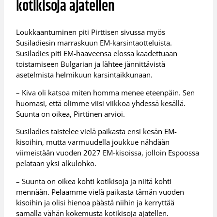
kotikisoja ajatellen
Loukkaantuminen piti Pirttisen sivussa myös
Susiladiesin marraskuun EM-karsintaotteluista.
Susiladies piti EM-haaveensa elossa kaadettuaan
toistamiseen Bulgarian ja lähtee jännittävistä
asetelmista helmikuun karsintaikkunaan.
– Kiva oli katsoa miten homma menee eteenpäin. Sen
huomasi, että olimme viisi viikkoa yhdessä kesällä.
Suunta on oikea, Pirttinen arvioi.
Susiladies taistelee vielä paikasta ensi kesän EM-
kisoihin, mutta varmuudella joukkue nähdään
viimeistään vuoden 2027 EM-kisoissa, jolloin Espoossa
pelataan yksi alkulohko.
– Suunta on oikea kohti kotikisoja ja niitä kohti
mennään. Pelaamme vielä paikasta tämän vuoden
kisoihin ja olisi hienoa päästä niihin ja kerryttää
samalla vähän kokemusta kotikisoja ajatellen.