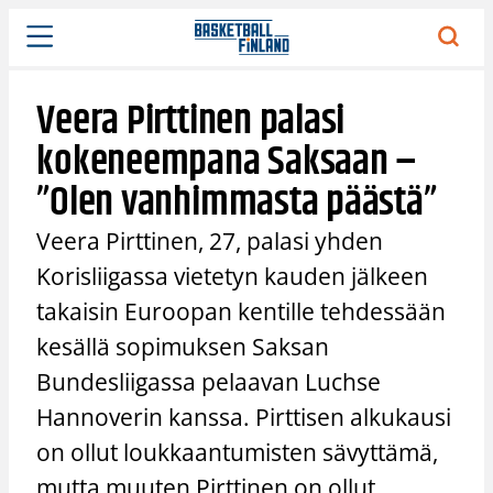
Siirry
sisältöön
Veera Pirttinen palasi
kokeneempana Saksaan –
”Olen vanhimmasta päästä”
Veera Pirttinen, 27, palasi yhden
Korisliigassa vietetyn kauden jälkeen
takaisin Euroopan kentille tehdessään
kesällä sopimuksen Saksan
Bundesliigassa pelaavan Luchse
Hannoverin kanssa. Pirttisen alkukausi
on ollut loukkaantumisten sävyttämä,
mutta muuten Pirttinen on ollut