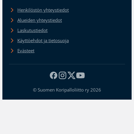
Henkilöstön yhteystiedot
Alueiden yhteystiedot
Laskutustiedot
Käyttöehdot ja tietosuoja
Evästeet
© Suomen Koripalloliitto ry 2026