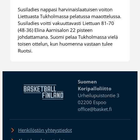
Susiladies nappasi harvinaislaatuisen voiton
Liettuasta Tukholmassa pelatussa maaottelussa.
Susiladies voitti vakuuttavasti Liettuan 81-70
(48-36) Elina Aarnisalon 22 pisteen
johdattamana. Suomi pelaa Tukholmassa vielä
toisen ottelun, kun huomenna vastaan tulee
Ruotsi.
Suomen
Koripalloliitto
Urheilupuistontie 3
02200 Espoo
office@basket.fi
Henkilöstön yhteystiedot