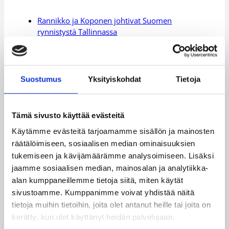
Rannikko ja Koponen johtivat Suomen
rynnistystä Tallinnassa
Italian tähtipelaaja Belinelli kaupattiin Torontoon
Ranska selvisi Unkarista viime sekunnin korin
turvin
Suostumus
Yksityiskohdat
Tietoja
Suomen viimeistelyviikonloppu huipentuu
sunnuntain Uusi-Seelanti-peliin
Tämä sivusto käyttää evästeitä
Mikko Koivisto: ”En välitä omasta
Käytämme evästeitä tarjoamamme sisällön ja mainosten
pistekeskiarvostani”
räätälöimiseen, sosiaalisen median ominaisuuksien
Lisätietoja:
EM-karsintaotteluiden lipunmyynti
tukemiseen ja kävijämäärämme analysoimiseen. Lisäksi
jaamme sosiaalisen median, mainosalan ja analytiikka-
alan kumppaneillemme tietoja siitä, miten käytät
Päivitetty
02.08.2009
sivustoamme. Kumppanimme voivat yhdistää näitä
tietoja muihin tietoihin, joita olet antanut heille tai joita on
Henkilöt
kerätty, kun olet käyttänyt heidän palvelujaan.