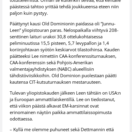
päästessä tahtoo yrittää tehdä joukkueensa eteen niin
paljon kuin pystyy.
Päättynyt kausi Old Dominionin paidassa oli ”Junnu-
Leen” yliopistouran paras. Nelospaikalla viihtyvä 208-
senttinen laituri urakoi 30,8 ottelukohtaisessa
peliminuutissa 15,5 pisteen, 5,7 levypallon ja 1,4
koriinjohtavan syötön keskiarvot tilastoihinsa. Kauden
päätteeksi Lee nimettiin CAA-konferenssiturnauksen,
CAA-konferenssin sekä Pohjois-Amerikan
valmentajayhdistyksen (NABC) alueellisiin
tähdistöviisikkoihin. Old Dominion puolestaan päätti
kautensa CIT-kutsuturnauksen mestaruuteen.
Tulevan yliopistokauden jälkeen Leen tähtäin on USA:n
ja Euroopan ammattilaiskentillä. Lee on tiedostanut,
että viikon päästä alkavat EM-karsinnat ovat
erinomainen näytön paikka ammattilaissopimusta
odottaessa.
– Kyllä me olemme puhuneet sekä Dettmannin että