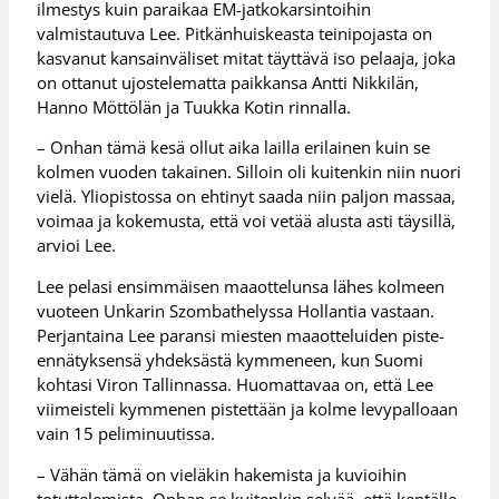
ilmestys kuin paraikaa EM-jatkokarsintoihin
valmistautuva Lee. Pitkänhuiskeasta teinipojasta on
kasvanut kansainväliset mitat täyttävä iso pelaaja, joka
on ottanut ujostelematta paikkansa Antti Nikkilän,
Hanno Möttölän ja Tuukka Kotin rinnalla.
– Onhan tämä kesä ollut aika lailla erilainen kuin se
kolmen vuoden takainen. Silloin oli kuitenkin niin nuori
vielä. Yliopistossa on ehtinyt saada niin paljon massaa,
voimaa ja kokemusta, että voi vetää alusta asti täysillä,
arvioi Lee.
Lee pelasi ensimmäisen maaottelunsa lähes kolmeen
vuoteen Unkarin Szombathelyssa Hollantia vastaan.
Perjantaina Lee paransi miesten maaotteluiden piste-
ennätyksensä yhdeksästä kymmeneen, kun Suomi
kohtasi Viron Tallinnassa. Huomattavaa on, että Lee
viimeisteli kymmenen pistettään ja kolme levypalloaan
vain 15 peliminuutissa.
– Vähän tämä on vieläkin hakemista ja kuvioihin
totuttelemista. Onhan se kuitenkin selvää, että kentälle