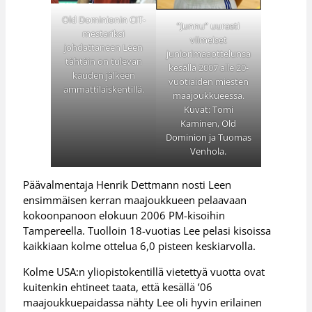
Old Dominionin CIT-
”Junnu” uurasti
mestariksi
viimeiset
johdattaneen Leen
juniorimaaottelunsa
tähtäin on tulevan
kesällä 2007 alle 20-
kauden jälkeen
vuotiaiden miesten
ammattilaiskentillä.
maajoukkueessa.
Kuvat: Tomi
Kaminen, Old
Dominion ja Tuomas
Venhola.
Päävalmentaja Henrik Dettmann nosti Leen
ensimmäisen kerran maajoukkueen pelaavaan
kokoonpanoon elokuun 2006 PM-kisoihin
Tampereella. Tuolloin 18-vuotias Lee pelasi kisoissa
kaikkiaan kolme ottelua 6,0 pisteen keskiarvolla.
Kolme USA:n yliopistokentillä vietettyä vuotta ovat
kuitenkin ehtineet taata, että kesällä ’06
maajoukkuepaidassa nähty Lee oli hyvin erilainen