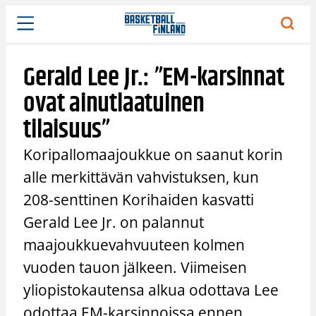
Siirry
sisältöön
Gerald Lee Jr.: ”EM-karsinnat
ovat ainutlaatuinen
tilaisuus”
Koripallomaajoukkue on saanut korin
alle merkittävän vahvistuksen, kun
208-senttinen Korihaiden kasvatti
Gerald Lee Jr. on palannut
maajoukkuevahvuuteen kolmen
vuoden tauon jälkeen. Viimeisen
yliopistokautensa alkua odottava Lee
odottaa EM-karsinnoissa ennen