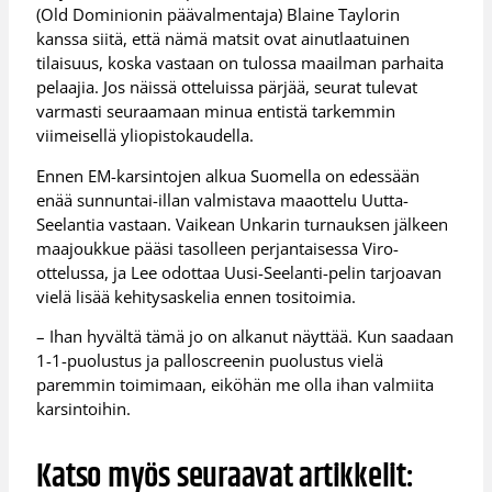
(Old Dominionin päävalmentaja) Blaine Taylorin
kanssa siitä, että nämä matsit ovat ainutlaatuinen
tilaisuus, koska vastaan on tulossa maailman parhaita
pelaajia. Jos näissä otteluissa pärjää, seurat tulevat
varmasti seuraamaan minua entistä tarkemmin
viimeisellä yliopistokaudella.
Ennen EM-karsintojen alkua Suomella on edessään
enää sunnuntai-illan valmistava maaottelu Uutta-
Seelantia vastaan. Vaikean Unkarin turnauksen jälkeen
maajoukkue pääsi tasolleen perjantaisessa Viro-
ottelussa, ja Lee odottaa Uusi-Seelanti-pelin tarjoavan
vielä lisää kehitysaskelia ennen tositoimia.
– Ihan hyvältä tämä jo on alkanut näyttää. Kun saadaan
1-1-puolustus ja palloscreenin puolustus vielä
paremmin toimimaan, eiköhän me olla ihan valmiita
karsintoihin.
Katso myös seuraavat artikkelit: